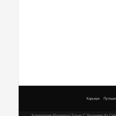
Карьера
Путеше
Копирование Материала Только С Указанием На Сайт