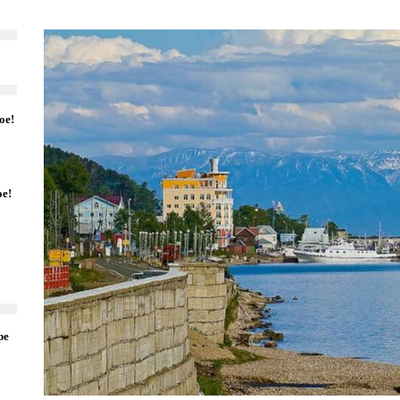
ое!
ое!
ре