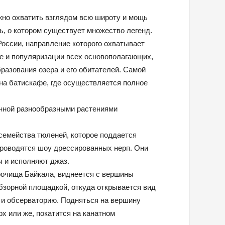
жно охватить взглядом всю широту и мощь
ь, о котором существует множество легенд.
России, направление которого охватывает
е и популяризации всех основополагающих,
разования озера и его обитателей. Самой
на батискафе, где осуществляется полное
нной разнообразными растениями
 семейства тюленей, которое поддается
 проводятся шоу дрессированных нерп. Они
ы и исполняют джаз.
рочища Байкала, виднеется с вершины
бзорной площадкой, откуда открывается вид
а и обсерваторию. Подняться на вершину
х или же, покатится на канатном