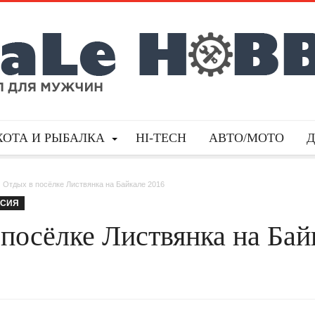
ХОТА И РЫБАЛКА
HI-TECH
АВТО/МОТО
Отдых в посёлке Листвянка на Байкале 2016
СИЯ
посёлке Листвянка на Бай