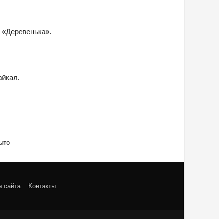
 «Деревенька».
айкал.
ыто
а сайта
Контакты