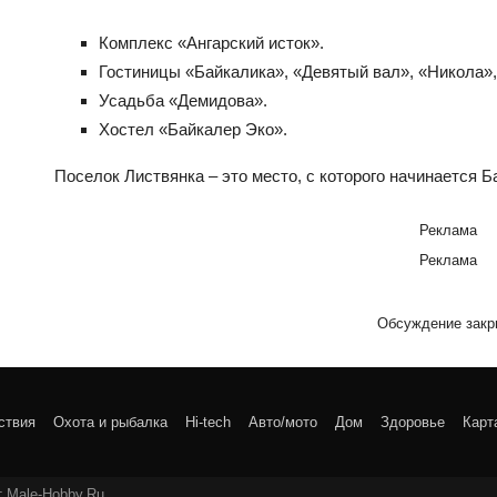
Комплекс «Ангарский исток».
Гостиницы «Байкалика», «Девятый вал», «Никола»,
Усадьба «Демидова».
Хостел «Байкалер Эко».
Поселок Листвянка – это место, с которого начинается Б
Реклама
Реклама
Обсуждение закр
ствия
Охота и рыбалка
Hi-tech
Авто/мото
Дом
Здоровье
Карт
 Male-Hobby.Ru