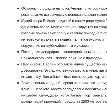
Обзорная площадка на исток Ангары, с которой мо
реки, а также историческую ценность Шаман-камен
Музей озера Байкал – единый в своем роде музей 
одно лишь озеро. Музей специализируется на сбор
которые показывают полную картину природного об
интересной и захватывающей, является экскурсия 
погружение на глубочайшею точку озера.
Посещение дендрария – заповедной зоны, наполне
Байкальского края – полное слияние с природой.
Нерпинарий. Нерпа – это такое милое существо из
дрессировке. Это единственное место в мире, где
играют в футбол и баскетбол, поют, рисуют картин
Замечательный вид, обширная панорама южного у
Камень Черского. Место оборудовано беседкой и о
на хребет Хама-Дабан, исток Ангары, порт Байкал
можно пешей прогулкой, преодолев 2200 метров вер