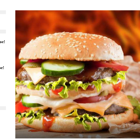
ое!
ое!