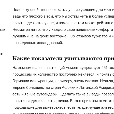
Человеку свойственно искать лучшие условия для жизни
ведь что плохого в том, что мы хотим жить в более успеш
понять, где жить лучше, и помочь в этом может рейтинг с
Несмотря на то, что у каждого свое понимание комфорта
вце
лучшими не на фоне восторженных отзывов туристов и к
проведенных исследований.
ге
Какие показатели учитываются при
На земном шаре в настоящий момент существует 251 гос
процессам их количество постоянно меняется, и понять о
Германии или Франции, к примеру, очень сложно. Нельзя,
Европе большинство стран Африки и Латинской Америки, 
есть и явные аутсайдеры. Сделать такие выводы позво
понятие индекс качества жизни. Важно при этом отметить
подходящие для иммигрантов, есть те, где лучше живетс
«универсальные» государства, где одинаково комфортно