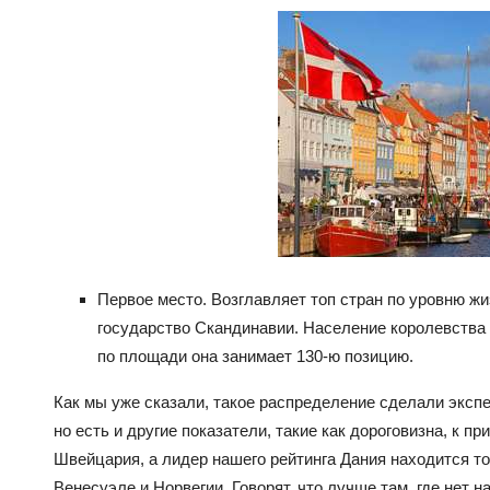
Первое место. Возглавляет топ стран по уровню жи
государство Скандинавии. Население королевства 
по площади она занимает 130-ю позицию.
Как мы уже сказали, такое распределение сделали эксп
но есть и другие показатели, такие как дороговизна, к п
Швейцария, а лидер нашего рейтинга Дания находится то
Венесуэле и Норвегии. Говорят, что лучше там, где нет 