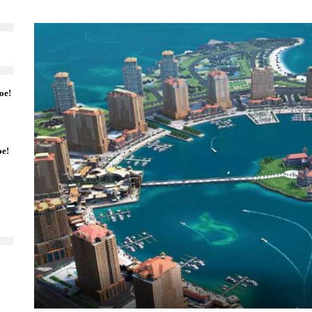
ое!
ое!
5