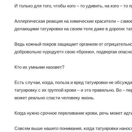
И только для того, чтобы кого – то удивить, на кого – то
Аллергическая реакция на химические красители – самое
делающими татуировки на своем теле даже в дорогих тат
Ведь кожный покров защищает организм от отрицательно
добровольно «уродует» свою «броню», подвергая опасно
Кто их умными назовет?
Есть случаи, когда, польза и вред татуировки не обсуж
татуировку с их группой крови – и это правильно. Во – пе
может реально спасти человеку жизнь.
Когда нужно срочное переливание крови, речь может идт
Совсем выше нашего понимания, когда татуировки нанос