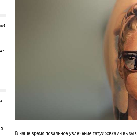
ое!
ое!
16
15-
В наше время повальное увлечение татуировками вызы