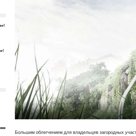
ое!
ое!
ния
Большим облегчением для владельцев загородных участ