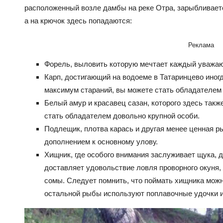
расположенный возле дамбы на реке Отра, зарыбливаетс
а на крючок здесь попадаются:
Реклама
Форель, выловить которую мечтает каждый уважа
Карп, достигающий на водоеме в Татаринцево иногд
максимум стараний, вы можете стать обладателем
Белый амур и красавец сазан, которого здесь такж
стать обладателем довольно крупной особи.
Подлещик, плотва карась и другая менее ценная р
дополнением к основному улову.
Хищник, где особого внимания заслуживает щука, 
доставляет удовольствие ловля проворного окуня,
сомы. Следует помнить, что поймать хищника можно
остальной рыбы используют поплавочные удочки и