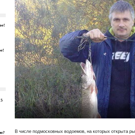
ое!
ое!
15
В числе подмосковных водоемов, на которых открыта ры
ую?